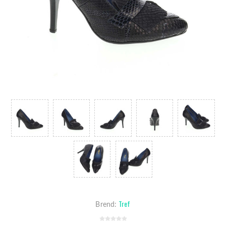
Tref
Brend: