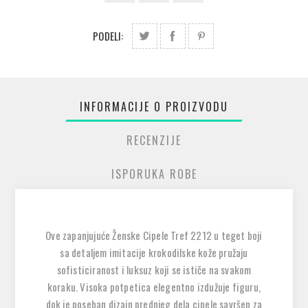
PODELI:
INFORMACIJE O PROIZVODU
RECENZIJE
ISPORUKA ROBE
Ove zapanjujuće Ženske Cipele Tref 2212 u teget boji
sa detaljem imitacije krokodilske kože pružaju
sofisticiranost i luksuz koji se ističe na svakom
koraku. Visoka potpetica elegentno izdužuje figuru,
dok je poseban dizajn prednjeg dela cipele savršen za