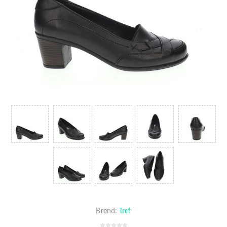
Tref
Brend: