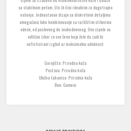
cipele su izrađene od visokokvalitetne kože i dolaze
sa stabilnom petom, što ih čini idealnim za dugotrajno
nošenje. Jednostavan dizajn sa diskretnim detaljima
omogućava lako kombinovanje sa različitim stilovima
odeće, od poslovnog do svakodnevnog. Ove cipele su
odličan izbor za sve žene koje žele da zadrže
sofisticirani izgled uz maksimalnu udobnost.
Gornjište: Prirodna koža
Postava: Prirodna koža
Uložna tabanica: Prirodna koža
Đon: Gumeni