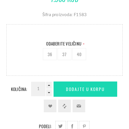
Šifra proizvoda: F1583
ODABERITE VELIČINU
*
36
37
40
KOLIČINA:
PODELI: