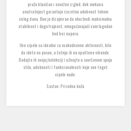
pruža klasičan i osvežen izgled, dok mekana
unutrašnjost garantuje izuzetnu udobnost tokom
celog dana. Đon je dizajniran da obezbedi maksimalnu
stabilnost i dugotrajnost, omogućavajući vam lagodan
hod bez napora.
Ove cipele su idealne za svakodnevne aktivnosti, bilo
da idete na posao, u šetnju ili na opuštene vikende.
Dodajte ih svojoj kolekciji i uživajte u savršenom spoju
stila, udobnosti i funkcionalnosti koje ove teget
cipele nude.
Sastav: Prirodna koža