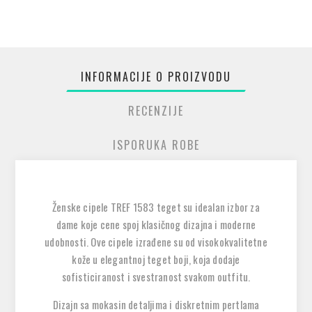
INFORMACIJE O PROIZVODU
RECENZIJE
ISPORUKA ROBE
Ženske cipele TREF 1583 teget su idealan izbor za
dame koje cene spoj klasičnog dizajna i moderne
udobnosti. Ove cipele izrađene su od visokokvalitetne
kože u elegantnoj teget boji, koja dodaje
sofisticiranost i svestranost svakom outfitu.
Dizajn sa mokasin detaljima i diskretnim pertlama