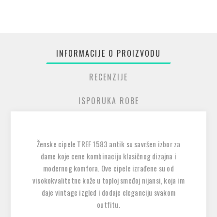
INFORMACIJE O PROIZVODU
RECENZIJE
ISPORUKA ROBE
Ženske cipele TREF 1583 antik su savršen izbor za
dame koje cene kombinaciju klasičnog dizajna i
modernog komfora. Ove cipele izrađene su od
visokokvalitetne kože u toploj smeđoj nijansi, koja im
daje vintage izgled i dodaje eleganciju svakom
outfitu.