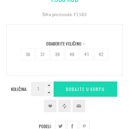
Šifra proizvoda: F1583
ODABERITE VELIČINU
*
36
37
39
40
41
42
KOLIČINA:
PODELI: