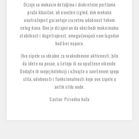
Dizajn sa mokasin detaljima i diskretnim pertlama
pruža klasičan, ali osvežen izgled, dok mekana
unutrašnjost garantuje izuzetnu udobnost tokom
celog dana. Đon je dizajniran da obezbedi maksimalnu
stabilnost i dugotrajnost, omogućavajući vam lagodan
hod bez napora.
Ove cipele su idealne za svakodnevne aktivnosti, bilo
da idete na posao, u šetnju ili na opuštene vikende.
Dodajte ih svojoj kolekciji i uživajte u savršenom spoju
stila, udobnosti i funkcionalnosti koje ove cipele u
antik stilu nude.
Sastav: Prirodna koža