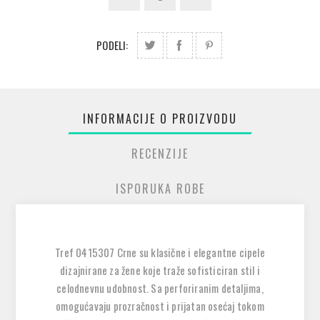
PODELI:
INFORMACIJE O PROIZVODU
RECENZIJE
ISPORUKA ROBE
Tref 0415307 Crne su
klasične i elegantne cipele
dizajnirane za žene koje traže
sofisticiran stil i
celodnevnu udobnost
. Sa
perforiranim detaljima
,
omogućavaju
prozračnost i prijatan osećaj
tokom