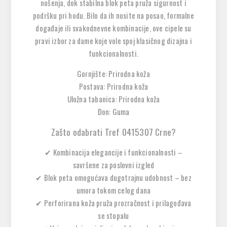
nošenja, dok stabilna
blok peta
pruža sigurnost i
podršku pri hodu. Bilo da ih nosite na posao, formalne
događaje ili svakodnevne kombinacije,
ove cipele su
pravi izbor za dame koje vole spoj klasičnog dizajna i
funkcionalnosti
.
Gornjište: Prirodna koža
Postava: Prirodna koža
Uložna tabanica: Prirodna koža
Đon: Guma
Zašto odabrati Tref 0415307 Crne?
✔
Kombinacija elegancije i funkcionalnosti
–
savršene za poslovni izgled
✔
Blok peta omogućava dugotrajnu udobnost
– bez
umora tokom celog dana
✔
Perforirana koža pruža prozračnost i prilagođava
se stopalu