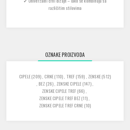
✔
Univerzalni crni dizajn – lako se kombinuju sa
različitim stilovima
OZNAKE PROIZVODA
CIPELE
(209)
,
CRNE
(110)
,
TREF
(159)
,
ZENSKE
(512)
,
BEZ
(26)
,
ZENSKE CIPELE
(147)
,
ZENSKE CIPELE TREF
(66)
,
ZENSKE CIPELE TREF BEZ
(11)
,
ZENSKE CIPELE TREF CRNE
(10)