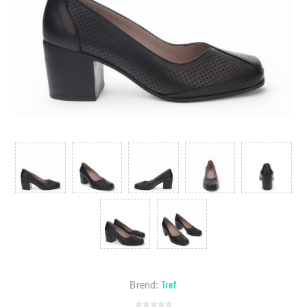
Tref
Brend: