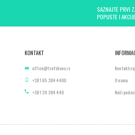
SAZNAJTE PRVI Z
POPUSTE I AKCIJE
KONTAKT
INFORMAC
office@trefshoes.rs
Kontaktira
+381 65 384 4400
O nama
+381 20 384 440
Naši podac