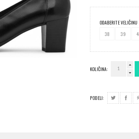
ODABERITE VELIČINU
38
39
KOLIČINA:
PODELI: