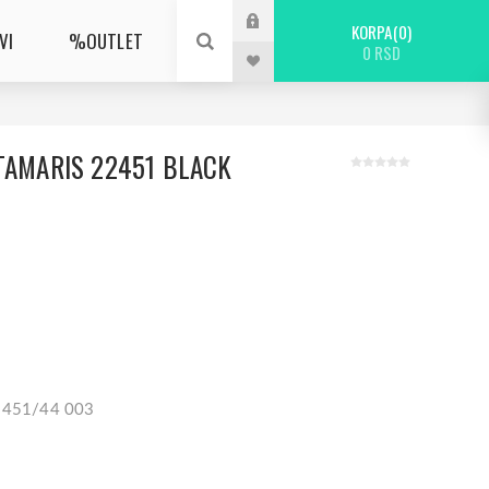
KORPA
0
VI
%OUTLET
0 RSD
TAMARIS 22451 BLACK
22451/44 003