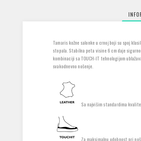
INFO
Tamaris kožne salonke u crnoj boji su spoj klas
stopala. Stabilna peta visine 6 cm daje sigurn
kombinaciji sa TOUCH-IT tehnologijom ublažava 
svakodnevno nošenje.
Sa najvišim standardima kvalite
Za maksimalnu udobnost pri noše