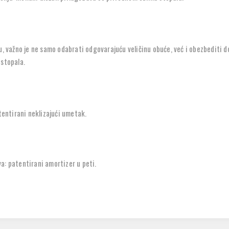
, važno je ne samo odabrati odgovarajuću veličinu obuće, već i obezbediti do
 stopala.
tentirani neklizajući umetak.
va: patentirani amortizer u peti.