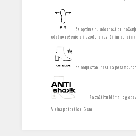
Za optimalnu udobnost pri nošenju
udobno rešenje prilagođeno različitim oblicima
Za bolju stabilnost na petama: pa
Za zaštitu kičme i zglobo
Visina potpetice: 6
cm