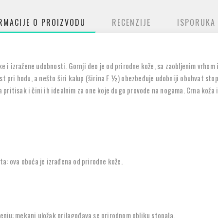
RMACIJE O PROIZVODU
RECENZIJE
ISPORUKA
ike i izražene udobnosti. Gornji deo je od prirodne kože, sa zaobljenim vrho
ost pri hodu, a nešto širi kalup (širina F ½) obezbeđuje udobniji obuhvat s
pritisak i čini ih idealnim za one koje dugo provode na nogama. Crna koža i
ta: ova obuća je izrađena od prirodne kože.
nju: mekani uložak prilagođava se prirodnom obliku stopala.