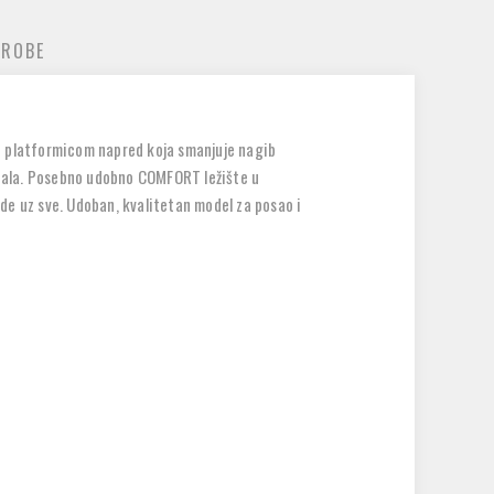
 ROBE
m i platformicom napred koja smanjuje nagib
topala. Posebno udobno COMFORT ležište u
de uz sve. Udoban, kvalitetan model za posao i