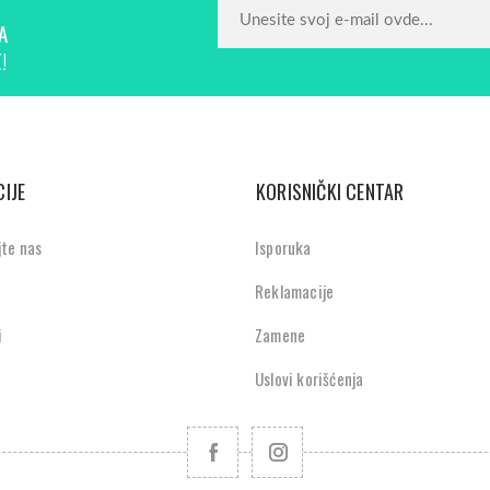
A
!
IJE
KORISNIČKI CENTAR
jte nas
Isporuka
Reklamacije
i
Zamene
Uslovi korišćenja