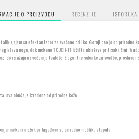
RMACIJE O PROIZVODU
RECENZIJE
ISPORUKA
talik sjajem su efektan izbor za svečane prilike. Gornji deo je od prirodne k
i naglašava nogu, dok mekano TOUCH-IT ležište ublažava pritisak i čini ih udob
i do izražaja uz večernje toalete. Elegantne salonke za svadbe, proslave i sv
ta: ova obuća je izrađena od prirodne kože.
nju: mekani uložak prilagođava se prirodnom obliku stopala.