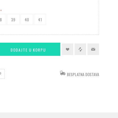
*
8
39
40
41
BESPLATNA DOSTAVA