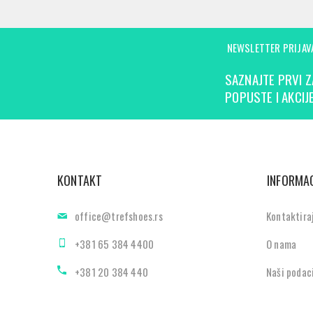
NEWSLETTER PRIJAV
SAZNAJTE PRVI Z
POPUSTE I AKCIJE
KONTAKT
INFORMAC
office@trefshoes.rs
Kontaktira
+381 65 384 4400
O nama
+381 20 384 440
Naši podac