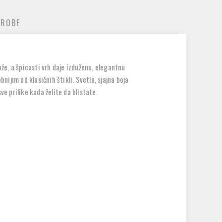
 ROBE
ože, a špicasti vrh daje izduženu, elegantnu
nijim od klasičnih štikli. Svetla, sjajna boja
e prilike kada želite da blistate.