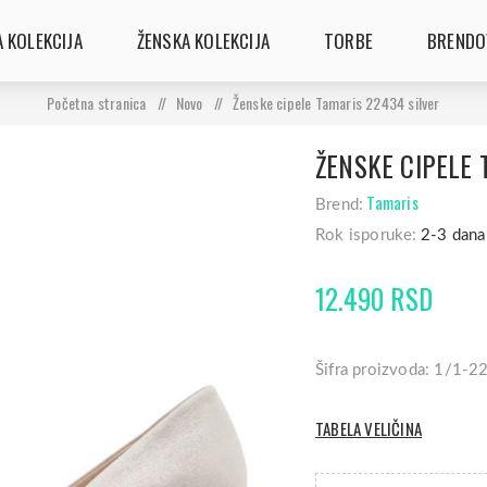
 KOLEKCIJA
ŽENSKA KOLEKCIJA
TORBE
BRENDO
Početna stranica
/
Novo
/
Ženske cipele Tamaris 22434 silver
ŽENSKE CIPELE 
Tamaris
Brend:
Rok isporuke:
2-3 dana
12.490 RSD
Šifra proizvoda: 1/1-
TABELA VELIČINA