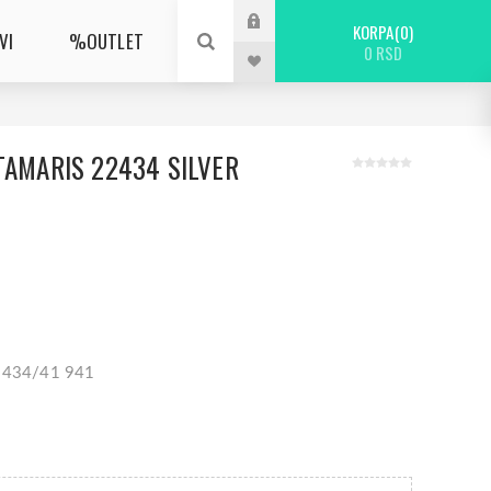
KORPA
0
VI
%OUTLET
0 RSD
TAMARIS 22434 SILVER
22434/41 941