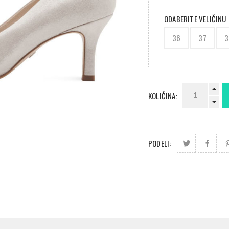
ODABERITE VELIČINU
36
37
3
KOLIČINA:
PODELI: