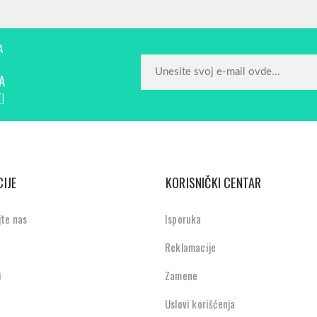
A
A
!
IJE
KORISNIČKI CENTAR
jte nas
Isporuka
Reklamacije
i
Zamene
Uslovi korišćenja