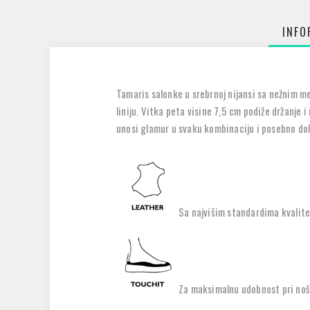
INFO
Tamaris salonke u srebrnoj nijansi sa nežnim me
liniju. Vitka peta visine 7,5 cm podiže držanje 
unosi glamur u svaku kombinaciju i posebno dolaz
Sa najvišim standardima kvalite
Za maksimalnu udobnost pri noše