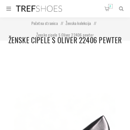
0
Početna stranica
/
Ženska kolekcija
/
Ženske cipele S Oliver 22406 pewter
ŽENSKE CIPELE S OLIVER 22406 PEWTER