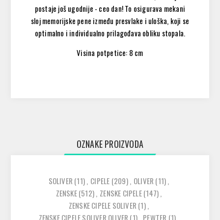
postaje još ugodnije - ceo dan! To osigurava mekani
sloj memorijske pene između presvlake i uloška, ​​koji se
optimalno i individualno prilagođava obliku stopala.
Visina potpetice: 8 cm
OZNAKE PROIZVODA
SOLIVER
(11)
,
CIPELE
(209)
,
OLIVER
(11)
,
ZENSKE
(512)
,
ZENSKE CIPELE
(147)
,
ZENSKE CIPELE SOLIVER
(1)
,
ZENSKE CIPELE SOLIVER OLIVER
(1)
,
PEWTER
(1)
,