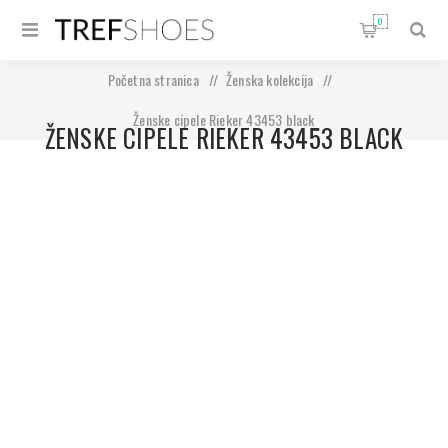
0
Početna stranica
/
Ženska kolekcija
/
Ženske cipele Rieker 43453 black
ŽENSKE CIPELE RIEKER 43453 BLACK