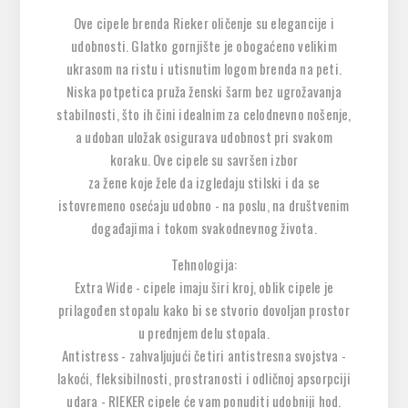
Ove cipele brenda Rieker oličenje su elegancije i
udobnosti. Glatko gornjište je obogaćeno velikim
ukrasom na ristu i utisnutim logom brenda na peti.
Niska potpetica pruža ženski šarm bez ugrožavanja
stabilnosti, što ih čini idealnim za celodnevno nošenje,
a udoban uložak osigurava udobnost pri svakom
koraku. Ove cipele su savršen izbor
za žene koje žele da izgledaju stilski i da se
istovremeno osećaju udobno - na poslu, na društvenim
događajima i tokom svakodnevnog života.
Tehnologija:
Extra Wide - cipele imaju širi kroj, oblik cipele je
prilagođen stopalu kako bi se stvorio dovoljan prostor
u prednjem delu stopala.
Antistress - zahvaljujući četiri antistresna svojstva -
lakoći, fleksibilnosti, prostranosti i odličnoj apsorpciji
udara - RIEKER cipele će vam ponuditi udobniji hod.