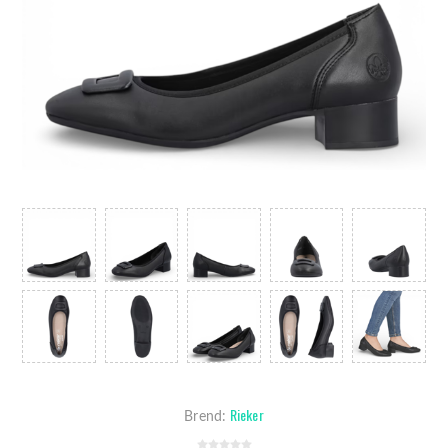
Rieker
Brend: