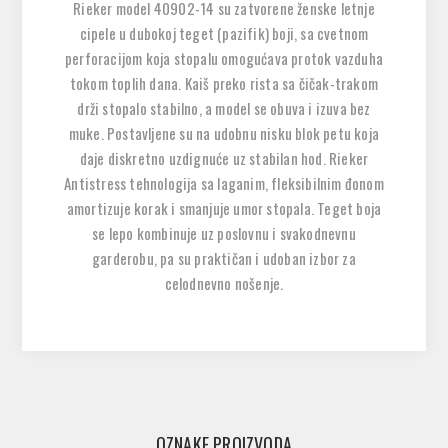
Rieker model 40902-14 su zatvorene ženske letnje
cipele u dubokoj teget (pazifik) boji, sa cvetnom
perforacijom koja stopalu omogućava protok vazduha
tokom toplih dana. Kaiš preko rista sa čičak-trakom
drži stopalo stabilno, a model se obuva i izuva bez
muke. Postavljene su na udobnu nisku blok petu koja
daje diskretno uzdignuće uz stabilan hod. Rieker
Antistress tehnologija sa laganim, fleksibilnim đonom
amortizuje korak i smanjuje umor stopala. Teget boja
se lepo kombinuje uz poslovnu i svakodnevnu
garderobu, pa su praktičan i udoban izbor za
celodnevno nošenje.
OZNAKE PROIZVODA