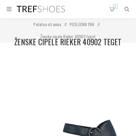
0
Početna stranica
/
POSLEDNJI PAR
/
Ženske cipele Rieker 40902 teget
ŽENSKE CIPELE RIEKER 40902 TEGET