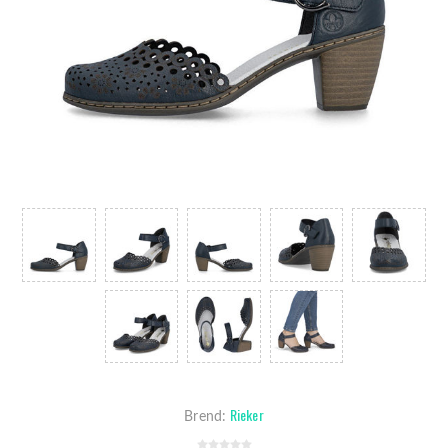
Rieker
Brend: