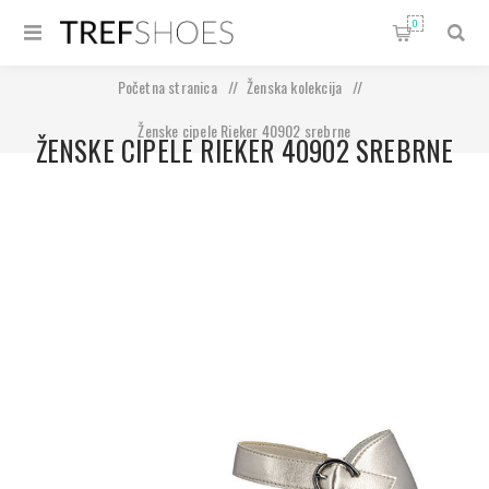
0
Početna stranica
/
Ženska kolekcija
/
Ženske cipele Rieker 40902 srebrne
ŽENSKE CIPELE RIEKER 40902 SREBRNE