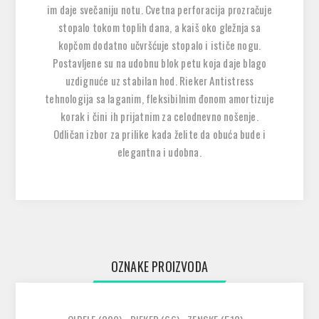
im daje svečaniju notu. Cvetna perforacija prozračuje
stopalo tokom toplih dana, a kaiš oko gležnja sa
kopčom dodatno učvršćuje stopalo i ističe nogu.
Postavljene su na udobnu blok petu koja daje blago
uzdignuće uz stabilan hod. Rieker Antistress
tehnologija sa laganim, fleksibilnim đonom amortizuje
korak i čini ih prijatnim za celodnevno nošenje.
Odličan izbor za prilike kada želite da obuća bude i
elegantna i udobna.
OZNAKE PROIZVODA