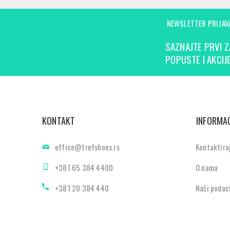
NEWSLETTER PRIJAV
SAZNAJTE PRVI Z
POPUSTE I AKCIJE
KONTAKT
INFORMAC
office@trefshoes.rs
Kontaktira
+381 65 384 4400
O nama
+381 20 384 440
Naši podac