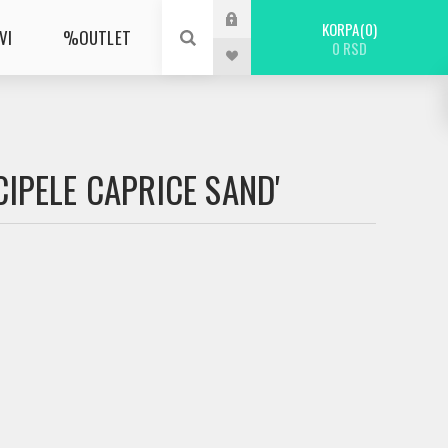
KORPA
0
VI
%OUTLET
0 RSD
CIPELE CAPRICE SAND'