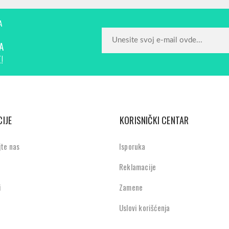
A
A
!
IJE
KORISNIČKI CENTAR
jte nas
Isporuka
Reklamacije
i
Zamene
Uslovi korišćenja