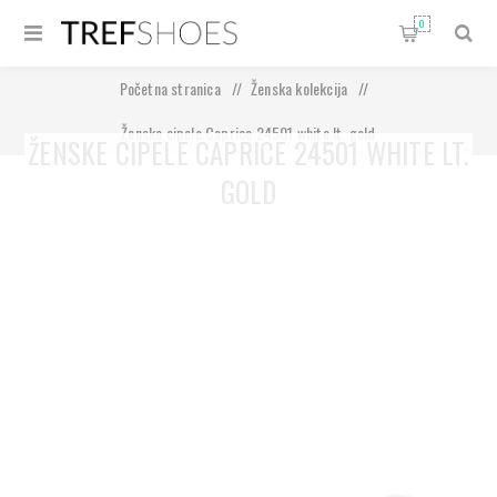
0
Početna stranica
/
Ženska kolekcija
/
Ženske cipele Caprice 24501 white lt. gold
ŽENSKE CIPELE CAPRICE 24501 WHITE LT.
GOLD