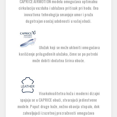
CAPRICE AIRMOTION modelu omogućava optimalnu
cirkulaciju vazduha i ublažava pritisak pri hodu. Ova
inovativna tehnologija smanjuje umor i pruža
dugotrajan osećaj udobnosti u vašoj obući.
Uložak koji se može ukloniti omogućava
korišćenje prilagođenih uložaka, čime se po potrebi
može dobiti dodatna širina obuće.
Visokokvalitetna koža i moderni dizajni
spajaju se u CAPRICE obući, stvarajući jedinstvene
modele. Poput druge kože, nežno obavija stopalo, dok
zahvaljujući izuzetnoj prozračnosti omogućava