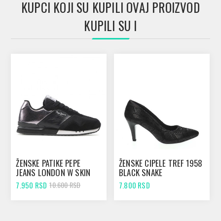
KUPCI KOJI SU KUPILI OVAJ PROIZVOD
KUPILI SU I
ŽENSKE PATIKE PEPE
ŽENSKE CIPELE TREF 1958
JEANS LONDON W SKIN
BLACK SNAKE
CHROME
7.950 RSD
7.800 RSD
10.600 RSD