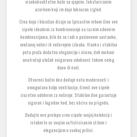
visokokvalitetne kože sa sjajnim, teksturiranim
uzorkom koji im daje luksuzan izgled.
Crna boja i klasičan dizajn sa špicastim vrhom čine ove
cipele idealnim za kombinovanje sa raznim odevnim
kombinacijama, bilo da se radi o poslovnom sastanku,
svečanoj večeri ili večernjem izlasku. Visoka i stabilna
peta pruža dodatnu eleganciju i visinu, dok mekani
unutrašnji uložak osigurava udobnost tokom celog
dana ili noći.
Otvoreni bočni deo dodaje notu modernosti i
omogućava bolju ventilaciju, čineći ove cipele
izuzetno udobnim za nošenje. Stabilan đon garantuje
siguran i lagodan hod, bez obzira na prigodu.
Dodajte ove prelepe crne cipele svojoj kolekciji i
istaknite se svojim sofisticiranim stilom i
elegancijom u svakoj prilici.