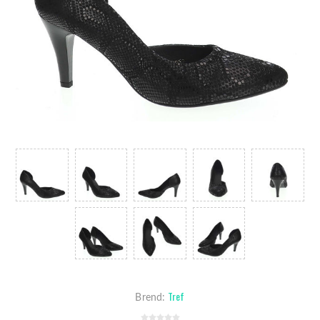
Tref
Brend: