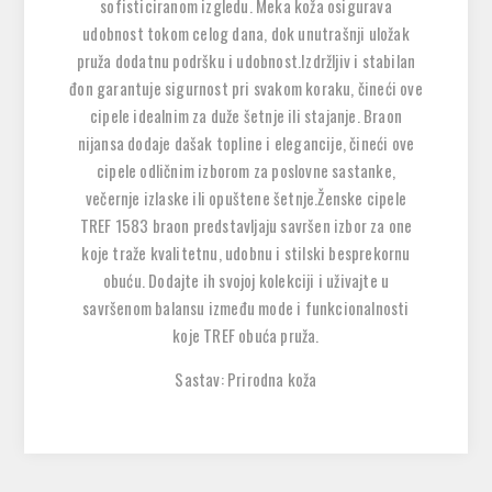
sofisticiranom izgledu. Meka koža osigurava
udobnost tokom celog dana, dok unutrašnji uložak
pruža dodatnu podršku i udobnost.Izdržljiv i stabilan
đon garantuje sigurnost pri svakom koraku, čineći ove
cipele idealnim za duže šetnje ili stajanje. Braon
nijansa dodaje dašak topline i elegancije, čineći ove
cipele odličnim izborom za poslovne sastanke,
večernje izlaske ili opuštene šetnje.Ženske cipele
TREF 1583 braon predstavljaju savršen izbor za one
koje traže kvalitetnu, udobnu i stilski besprekornu
obuću. Dodajte ih svojoj kolekciji i uživajte u
savršenom balansu između mode i funkcionalnosti
koje TREF obuća pruža.
Sastav: Prirodna koža