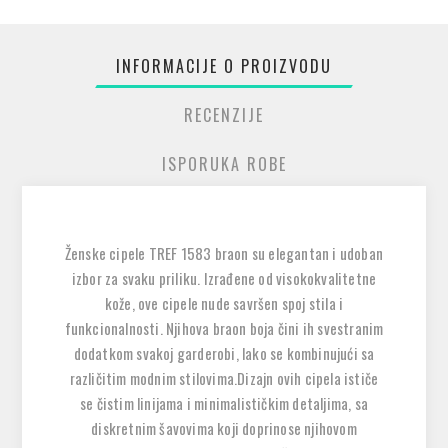
INFORMACIJE O PROIZVODU
RECENZIJE
ISPORUKA ROBE
Ženske cipele TREF 1583 braon su elegantan i udoban
izbor za svaku priliku. Izrađene od visokokvalitetne
kože, ove cipele nude savršen spoj stila i
funkcionalnosti. Njihova braon boja čini ih svestranim
dodatkom svakoj garderobi, lako se kombinujući sa
različitim modnim stilovima.Dizajn ovih cipela ističe
se čistim linijama i minimalističkim detaljima, sa
diskretnim šavovima koji doprinose njihovom