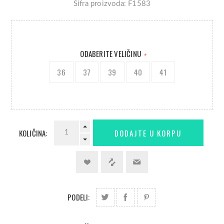
Šifra proizvoda: F1583
ODABERITE VELIČINU
*
36
37
39
40
41
KOLIČINA:
PODELI: