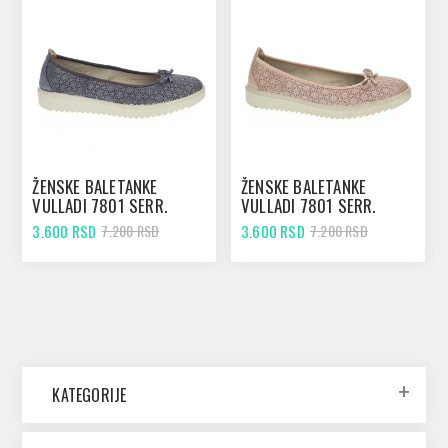
ŽENSKE BALETANKE
ŽENSKE BALETANKE
VULLADI 7801 SERR.
VULLADI 7801 SERR.
PURP MARINO
PURP NUDE
3.600 RSD
3.600 RSD
7.200 RSD
7.200 RSD
KATEGORIJE