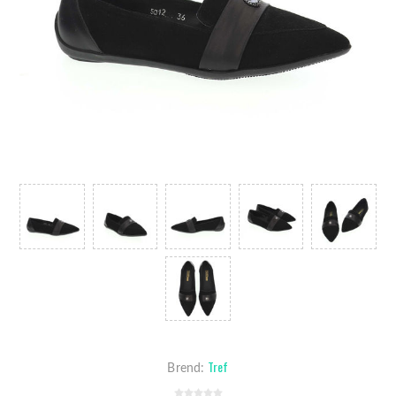
Tref
Brend: