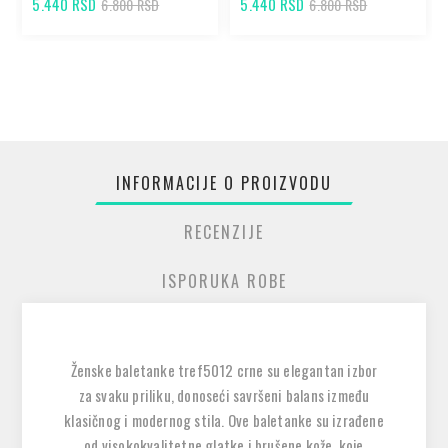
5.440 RSD
5.440 RSD
6.800 RSD
6.800 RSD
INFORMACIJE O PROIZVODU
RECENZIJE
ISPORUKA ROBE
Ženske baletanke tref5012 crne su elegantan izbor
za svaku priliku, donoseći savršeni balans između
klasičnog i modernog stila. Ove baletanke su izrađene
od visokokvalitetne glatke i brušene kože, koje