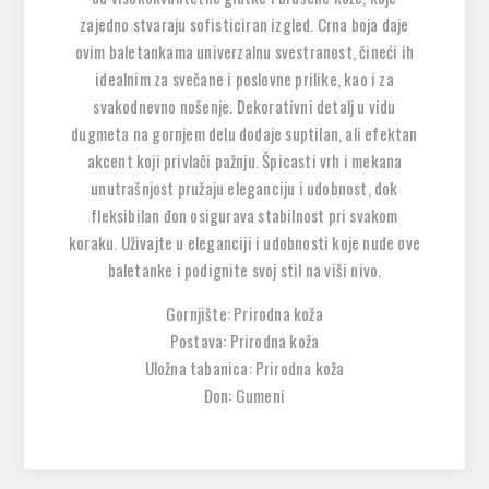
zajedno stvaraju sofisticiran izgled. Crna boja daje
ovim baletankama univerzalnu svestranost, čineći ih
idealnim za svečane i poslovne prilike, kao i za
svakodnevno nošenje. Dekorativni detalj u vidu
dugmeta na gornjem delu dodaje suptilan, ali efektan
akcent koji privlači pažnju. Špicasti vrh i mekana
unutrašnjost pružaju eleganciju i udobnost, dok
fleksibilan đon osigurava stabilnost pri svakom
koraku. Uživajte u eleganciji i udobnosti koje nude ove
baletanke i podignite svoj stil na viši nivo.
Gornjište: Prirodna koža
Postava: Prirodna koža
Uložna tabanica: Prirodna koža
Đon: Gumeni