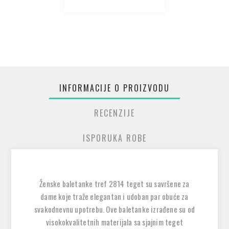
INFORMACIJE O PROIZVODU
RECENZIJE
ISPORUKA ROBE
Ženske baletanke tref 2814 teget su savršene za
dame koje traže elegantan i udoban par obuće za
svakodnevnu upotrebu. Ove baletanke izrađene su od
visokokvalitetnih materijala sa sjajnim teget