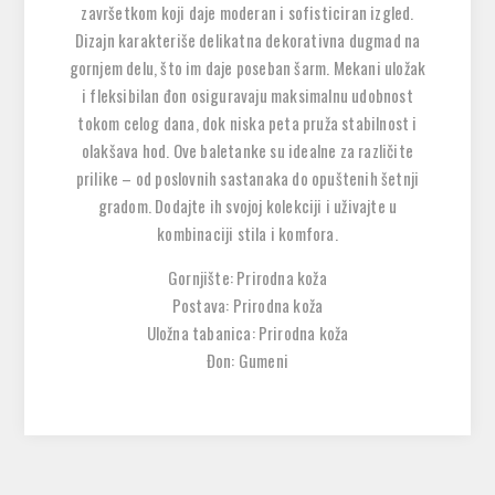
završetkom koji daje moderan i sofisticiran izgled.
Dizajn karakteriše delikatna dekorativna dugmad na
gornjem delu, što im daje poseban šarm. Mekani uložak
i fleksibilan đon osiguravaju maksimalnu udobnost
tokom celog dana, dok niska peta pruža stabilnost i
olakšava hod. Ove baletanke su idealne za različite
prilike – od poslovnih sastanaka do opuštenih šetnji
gradom. Dodajte ih svojoj kolekciji i uživajte u
kombinaciji stila i komfora.
Gornjište: Prirodna koža
Postava: Prirodna koža
Uložna tabanica: Prirodna koža
Đon: Gumeni