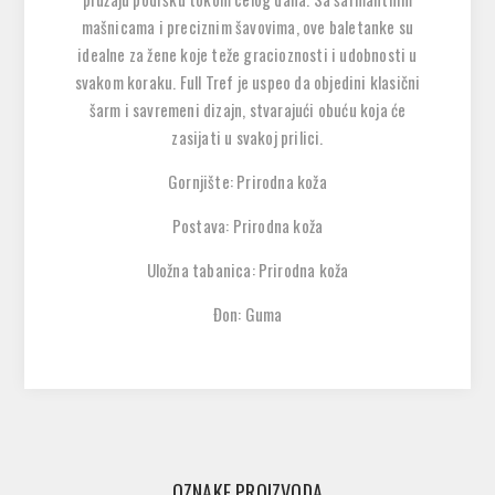
mašnicama i preciznim šavovima, ove baletanke su
idealne za žene koje teže gracioznosti i udobnosti u
svakom koraku. Full Tref je uspeo da objedini klasični
šarm i savremeni dizajn, stvarajući obuću koja će
zasijati u svakoj prilici.
Gornjište: Prirodna koža
Postava: Prirodna koža
Uložna tabanica: Prirodna koža
Đon: Guma
OZNAKE PROIZVODA