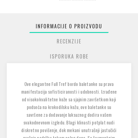
INFORMACIJE O PROIZVODU
RECENZIJE
ISPORUKA ROBE
Ove elegantne Full Tref bordo baletanke su prava
manifestacija sofisticiranosti i udobnosti. Izrađene
od visokokvalitetne kože sa sjajnim završetkom koji
podseća na krokodilsku kožu, ove baletanke su
savršene za dodavanje luksuznog dodira vašem
svakodnevnom izgledu. Blagi klinasti potplat nudi
diskretno povišenje, dok mekani unutrašnji jastučići
pružaju podršku tokom celog dana. Sa šarmantnim