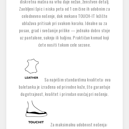
diskretna mašna na vrhu daje nežan, ženstven detalj.
Zaobljeni špic i niska peta od 1 cm čine ih udobnim za
celodnevno nošenje, dok mekano TOUCH-IT ležište
ublažava pritisak pri svakom koraku. Idealne su za
posao, grad i svečanije prilike — jednako dobro stoje
uz pantalone, suknju ili haljinu. Praktičan komad koji
ćete nositi tokom cele sezone.
Sa najvišim standardima kvaliteta: ova
baletanka je izrađena od prirodne kože, što garantuje
dugotrajnost, kvalitet i prirodan osećaj pri nošenju.
Za maksimalnu udobnost nošenja: