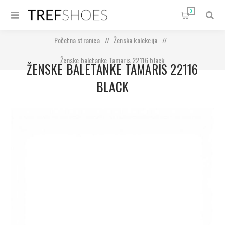
0
Početna stranica
/
Ženska kolekcija
/
Ženske baletanke Tamaris 22116 black
ŽENSKE BALETANKE TAMARIS 22116
BLACK