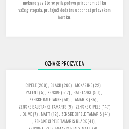
mekano gazište se prilagođava prirodnom obliku
vašeg stopala, pružajući dodatnu udobnost pri svakom
koraku.
OZNAKE PROIZVODA
CIPELE
(209)
,
BLACK
(206)
,
MOKASINE
(22)
,
PATENT
(5)
,
ZENSKE
(512)
,
BALETANKE
(50)
,
ZENSKE BALETANKE
(50)
,
TAMARIS
(85)
,
ZENSKE BALETANKE TAMARIS
(9)
,
ZENSKE CIPELE
(147)
,
OLIVE
(7)
,
MATT
(12)
,
ZENSKE CIPELE TAMARIS
(41)
,
ZENSKE CIPELE TAMARIS BLACK
(41)
,
ZENSKE CIPELE TAMARIS BLACK MATT
(9)
,