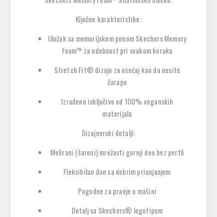
Ključne karakteristike:
Uložak sa memorijskom penom Skechers Memory
Foam™ za udobnost pri svakom koraku
Stretch Fit® dizajn za osećaj kao da nosite
čarape
Izrađene isključivo od 100% veganskih
materijala
Dizajnerski detalji:
Melirani (šareni) mrežasti gornji deo bez pertli
Fleksibilan đon sa dobrim prianjanjem
Pogodne za pranje u mašini
Detalj sa Skechers® logotipom