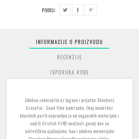
PODELI:
INFORMACIJE O PROIZVODU
RECENZIJE
ISPORUKA ROBE
Udobno zakoračite uz lagane i prijatne Skechers
Graceful - Good Vibe baletanke. Ovaj model bez
klasičnih pertli napravljen je od veganskih materijala i
sadrži
Stretch Fit® mrežasti gornji deo sa
sintetičkim ojačanjima
, kao i
udobno memorijsko
Skechers Memory Foam™ anatomsko uloško
.