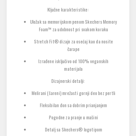
Ključne karakteristike:
Uložak sa memorijskom penom Skechers Memory
Foam™ za udobnost pri svakom koraku
Stretch Fit® dizajn za osećaj kao da nosite
čarape
Izrađene isključivo od 100% veganskih
materijala
Dizajnerski detalji:
Melirani (šareni) mrežasti gornji deo bez pertli
Fleksibilan đon sa dobrim prianjanjem
Pogodne za pranje u mašini
Detalj sa Skechers® logotipom