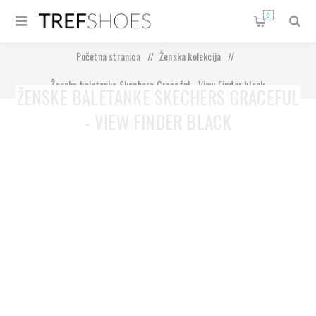
0
Početna stranica
/
Ženska kolekcija
/
Ženske baletanke Skechers Graceful - View Finder black
ŽENSKE BALETANKE SKECHERS GRACEFUL
- VIEW FINDER BLACK