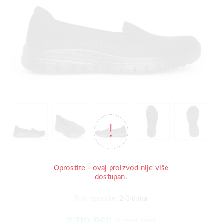
Skechers
Brend:
Oprostite - ovaj proizvod nije više
dostupan.
Rok isporuke:
2-3 dana
6.712 RSD