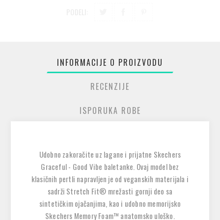
PODELI:
INFORMACIJE O PROIZVODU
RECENZIJE
ISPORUKA ROBE
Udobno zakoračite uz lagane i prijatne Skechers
Graceful - Good Vibe baletanke. Ovaj model bez
klasičnih pertli napravljen je od veganskih materijala i
sadrži
Stretch Fit® mrežasti gornji deo sa
sintetičkim ojačanjima
, kao i
udobno memorijsko
Skechers Memory Foam™ anatomsko uloško
.