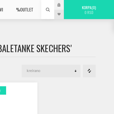
KORPA
0
VI
%OUTLET
0 RSD
BALETANKE SKECHERS'
O