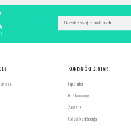
A
A
!
IJE
KORISNIČKI CENTAR
jte nas
Isporuka
Reklamacije
i
Zamene
Uslovi korišćenja