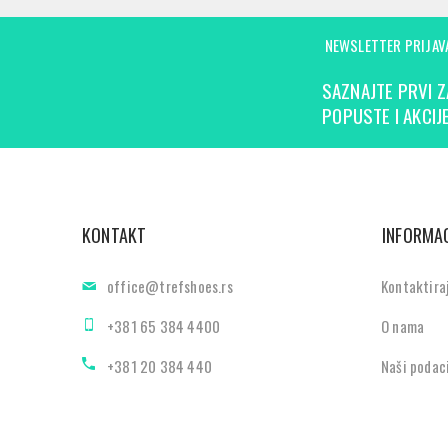
NEWSLETTER PRIJAV
SAZNAJTE PRVI Z
POPUSTE I AKCIJE
KONTAKT
INFORMAC
office@trefshoes.rs
Kontaktira
+381 65 384 4400
O nama
+381 20 384 440
Naši podac