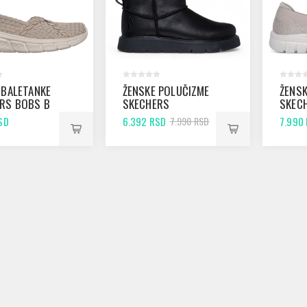
 BALETANKE
ŽENSKE POLUČIZME
ŽENSK
RS BOBS B
SKECHERS
SKEC
AUPE
KEEPSAKES - SNOW
GRACE
SD
6.392 RSD
7.990
7.990 RSD
BIRD BLACK
FINDE