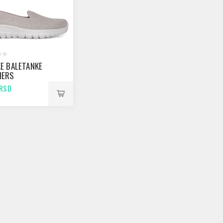
E BALETANKE
HERS
FUL - VIEW
 RSD
R TAUPE