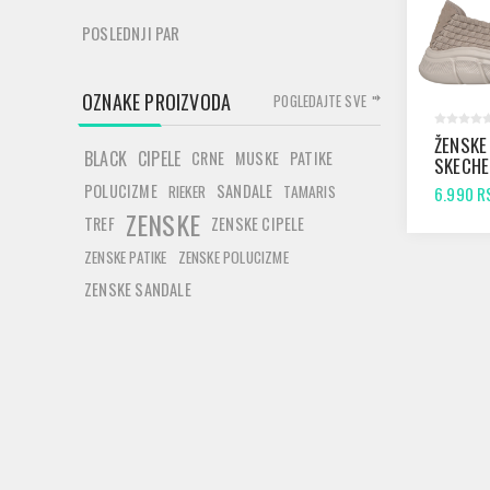
POSLEDNJI PAR
OZNAKE PROIZVODA
POGLEDAJTE SVE
ŽENSKE
BLACK
CIPELE
CRNE
MUSKE
PATIKE
SKECHE
FLEX T
POLUCIZME
SANDALE
RIEKER
TAMARIS
6.990 R
ZENSKE
TREF
ZENSKE CIPELE
ZENSKE PATIKE
ZENSKE POLUCIZME
ZENSKE SANDALE