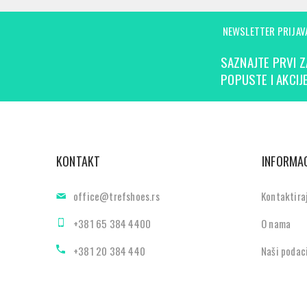
NEWSLETTER PRIJAV
SAZNAJTE PRVI Z
POPUSTE I AKCIJE
KONTAKT
INFORMAC
office@trefshoes.rs
Kontaktira
+381 65 384 4400
O nama
+381 20 384 440
Naši podac