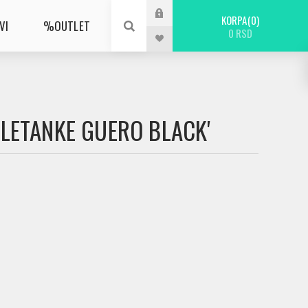
KORPA
0
VI
%OUTLET
0 RSD
ALETANKE GUERO BLACK'