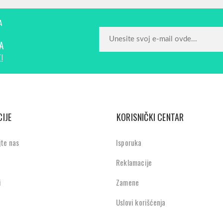
A
A
!
IJE
KORISNIČKI CENTAR
jte nas
Isporuka
Reklamacije
i
Zamene
Uslovi korišćenja