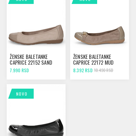
ŽENSKE BALETANKE
ŽENSKE BALETANKE
CAPRICE 22152 SAND
CAPRICE 22172 MUD
COMB
COMB
7.990 RSD
8.392 RSD
10.490 RSD
NOVO