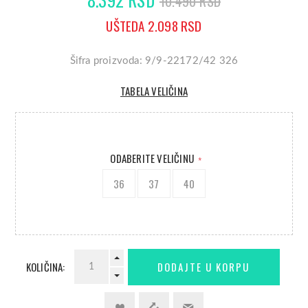
10.490 RSD
UŠTEDA 2.098 RSD
Šifra proizvoda: 9/9-22172/42 326
TABELA VELIČINA
ODABERITE VELIČINU
*
36
37
40
KOLIČINA: