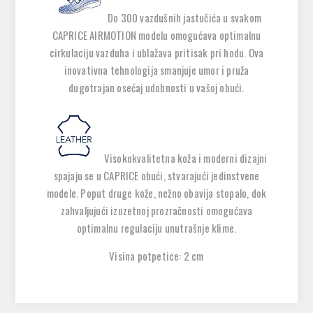
Do 300 vazdušnih jastučića u svakom
CAPRICE AIRMOTION modelu omogućava optimalnu
cirkulaciju vazduha i ublažava pritisak pri hodu. Ova
inovativna tehnologija smanjuje umor i pruža
dugotrajan osećaj udobnosti u vašoj obući.
Visokokvalitetna koža i moderni dizajni
spajaju se u CAPRICE obući, stvarajući jedinstvene
modele. Poput druge kože, nežno obavija stopalo, dok
zahvaljujući izuzetnoj prozračnosti omogućava
optimalnu regulaciju unutrašnje klime.
Visina potpetice: 2 cm