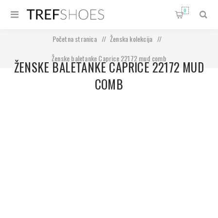
0
Početna stranica
/
Ženska kolekcija
/
Ženske baletanke Caprice 22172 mud comb
ŽENSKE BALETANKE CAPRICE 22172 MUD
COMB