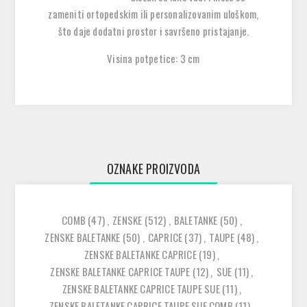
zameniti
ortopedskim ili personalizovanim uloškom
,
što daje dodatni prostor i savršeno pristajanje.
Visina potpetice: 3 cm
OZNAKE PROIZVODA
COMB
(47)
,
ZENSKE
(512)
,
BALETANKE
(50)
,
ZENSKE BALETANKE
(50)
,
CAPRICE
(37)
,
TAUPE
(48)
,
ZENSKE BALETANKE CAPRICE
(19)
,
ZENSKE BALETANKE CAPRICE TAUPE
(12)
,
SUE
(11)
,
ZENSKE BALETANKE CAPRICE TAUPE SUE
(11)
,
ZENSKE BALETANKE CAPRICE TAUPE SUE COMB
(11)
,