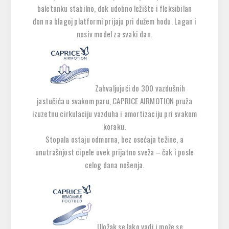
baletanku stabilno, dok udobno ležište i fleksibilan
đon na blagoj platformi prijaju pri dužem hodu. Lagan i
nosiv model za svaki dan.
Zahvaljujući do
300 vazdušnih
jastučića
u svakom paru,
CAPRICE AIRMOTION
pruža
izuzetnu cirkulaciju vazduha i amortizaciju pri svakom
koraku.
Stopala ostaju odmorna, bez osećaja težine, a
unutrašnjost cipele uvek prijatno sveža – čak i posle
celog dana nošenja.
Uložak se lako vadi i može se