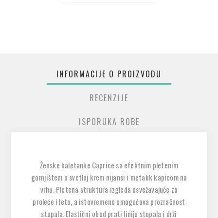
INFORMACIJE O PROIZVODU
RECENZIJE
ISPORUKA ROBE
Ženske baletanke Caprice sa efektnim pletenim
gornjištem u svetloj krem nijansi i metalik kapicom na
vrhu. Pletena struktura izgleda osvežavajuće za
proleće i leto, a istovremeno omogućava prozračnost
stopala. Elastični obod prati liniju stopala i drži