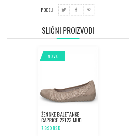
PODELI:
SLIČNI PROIZVODI
NOVO
ŽENSKE BALETANKE
CAPRICE 22123 MUD
COMB
7.990 RSD