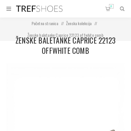
0
Početna stranica
/
Ženska kolekcija
/
Ženske baletanke Caprice 22123 offwhite comb
ŽENSKE BALETANKE CAPRICE 22123
OFFWHITE COMB