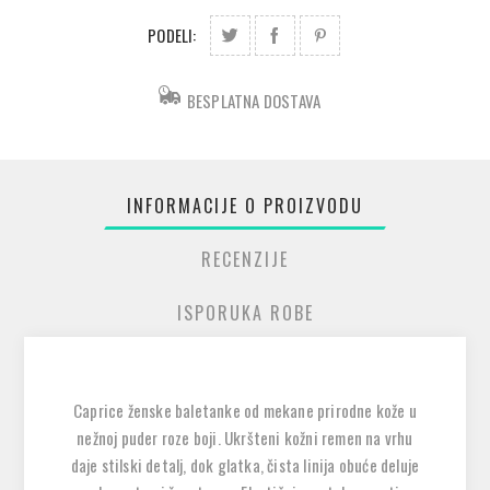
PODELI:
BESPLATNA DOSTAVA
INFORMACIJE O PROIZVODU
RECENZIJE
ISPORUKA ROBE
Caprice ženske baletanke od mekane prirodne kože u
nežnoj puder roze boji. Ukršteni kožni remen na vrhu
daje stilski detalj, dok glatka, čista linija obuće deluje