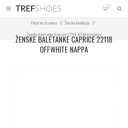
0
Početna stranica
/
Ženska kolekcija
/
Ženske baletanke Caprice 22118 offwhite nappa
ŽENSKE BALETANKE CAPRICE 22118
OFFWHITE NAPPA