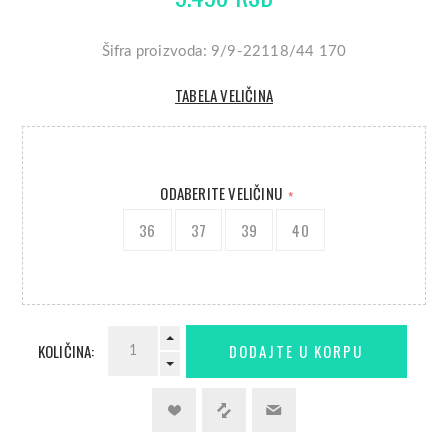
Šifra proizvoda: 9/9-22118/44 170
TABELA VELIČINA
ODABERITE VELIČINU
*
36
37
39
40
KOLIČINA: