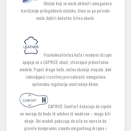
Uložak koji se može ukloniti omogućava
korišćenje prilagođenih uložaka, čime se po potrebi
može dobiti dodatna širina obuće.
Visokokvalitetna koža i moderni dizajni
spajaju se u CAPRICE obući, stvarajući jedinstvene
modele. Poput druge kože, nežno obavija stopalo, dok
zahvaljujući izuzetnoj prozračnosti omogućava
optimalnu regulaciju unutrašnje klime.
CAPRICE
Comfort dokazuje da cipele
ne moraju da budu ili udobne ili moderne – mogu biti
oboje. Ovi modeli pokazuju da više ne morate da
pravite kompromis između elegantnog dizajna i