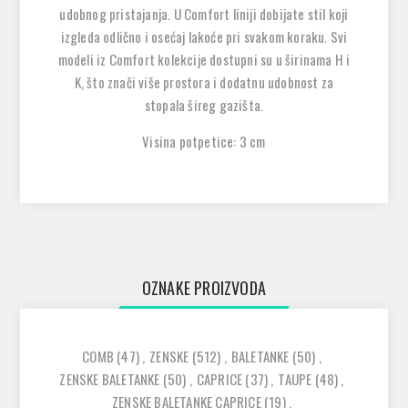
udobnog pristajanja. U Comfort liniji dobijate stil koji
izgleda odlično i osećaj lakoće pri svakom koraku. Svi
modeli iz Comfort kolekcije dostupni su u širinama H i
K, što znači više prostora i dodatnu udobnost za
stopala šireg gazišta.
Visina potpetice: 3 cm
OZNAKE PROIZVODA
COMB
(47)
,
ZENSKE
(512)
,
BALETANKE
(50)
,
ZENSKE BALETANKE
(50)
,
CAPRICE
(37)
,
TAUPE
(48)
,
ZENSKE BALETANKE CAPRICE
(19)
,