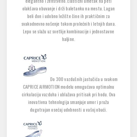
elegantno i ženstveno. Elastični umetak na peti
olakšava obuvanje i drži baletanku na mestu. Lagan
beli đon i udobno ležište čine ih praktičnim za
svakodnevno nošenje tokom prolećnih i letnjih dana.
Lepo se slažu uz svetlije kombinacije i jednostavne
haljine.
Do 300 vazdušnih jastučića u svakom
CAPRICE AIRMOTION modelu omogućava optimalnu
cirkulaciju vazduha i ublažava pritisak pri hodu. Ova
inovativna tehnologija smanjuje umor i pruža
dugotrajan osećaj udobnosti u vašoj obući.