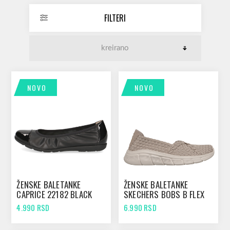
FILTERI
NOVO
NOVO
ŽENSKE BALETANKE
ŽENSKE BALETANKE
CAPRICE 22182 BLACK
SKECHERS BOBS B FLEX
COMB
TAUPE
4.990 RSD
6.990 RSD