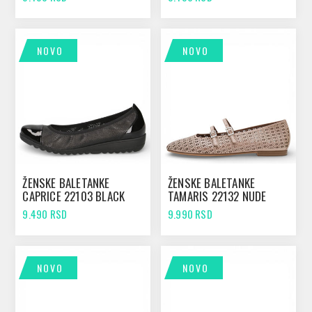
NOVO
NOVO
ŽENSKE BALETANKE
ŽENSKE BALETANKE
CAPRICE 22103 BLACK
TAMARIS 22132 NUDE
COMB
STRUCTURE
9.490 RSD
9.990 RSD
NOVO
NOVO