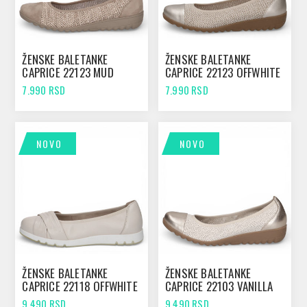
ŽENSKE BALETANKE
ŽENSKE BALETANKE
CAPRICE 22123 MUD
CAPRICE 22123 OFFWHITE
COMB
COMB
7.990 RSD
7.990 RSD
NOVO
NOVO
ŽENSKE BALETANKE
ŽENSKE BALETANKE
CAPRICE 22118 OFFWHITE
CAPRICE 22103 VANILLA
NAPPA
COMB
9.490 RSD
9.490 RSD