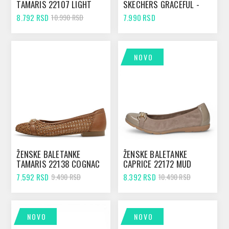
TAMARIS 22107 LIGHT
SKECHERS GRACEFUL -
GOLD
VIEW FINDER TAUPE
8.792 RSD
7.990 RSD
10.990 RSD
NOVO
ŽENSKE BALETANKE
ŽENSKE BALETANKE
TAMARIS 22138 COGNAC
CAPRICE 22172 MUD
COMB
7.592 RSD
8.392 RSD
9.490 RSD
10.490 RSD
NOVO
NOVO