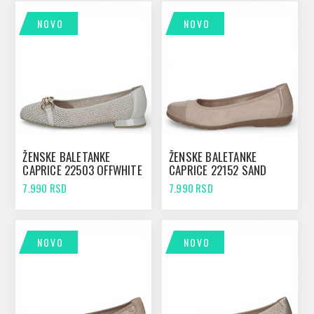
NOVO
NOVO
ŽENSKE BALETANKE
ŽENSKE BALETANKE
CAPRICE 22503 OFFWHITE
CAPRICE 22152 SAND
COMB
COMB
7.990 RSD
7.990 RSD
NOVO
NOVO