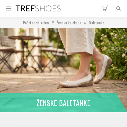
0
Početna stranica
/
Ženska kolekcija
/
Baletanke
ŽENSKE BALETANKE