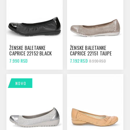
ŽENSKE BALETANKE
ŽENSKE BALETANKE
CAPRICE 22152 BLACK
CAPRICE 22151 TAUPE
COMB
METALLIC
7.990 RSD
7.192 RSD
8.990 RSD
NOVO