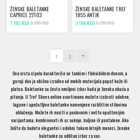
ŽENSKE BALETANKE
ŽENSKE BALETANKE TREF
CAPRICE 22103
1855 ANTIK
WHITE/SILVER
7.192 RSD
3.100 RSD
8.990 RSD
6.200 RSD
1
2
Ova vrsta cipela karakteriše se tankim i fleksibilnim đonom, a
gornji deo je obično izrađen od mekih materijala poput kože ili
platna. Baletanke su često omiljeni izbor kada je ženska obuća u
pitanju. U Tref Shoes online asortimanu možete izabrati udobne,
lagane i upečatljive baletanke namenjene različitim stilovima
oblačenja. Možete ih nositi u poslovnim i nešto opuštenijim
varijantama, kombinovati ih uz suknje, haljine ili pantalone. Ako
želite da budete elegantni i udobni tokom letnjih meseci, ženske
baletanke su odličan izbor za vas.