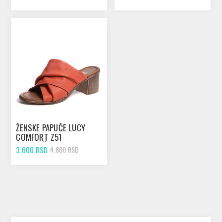
ŽENSKE PAPUČE LUCY
COMFORT Z51
NARANDŽASTE
3.600 RSD
4.800 RSD