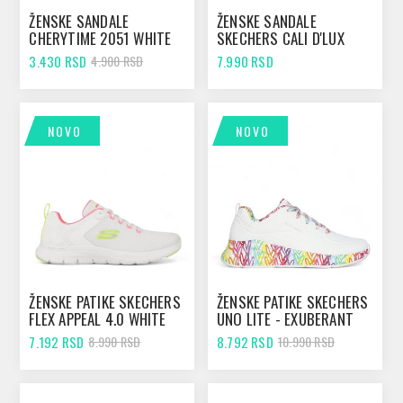
ŽENSKE SANDALE
ŽENSKE SANDALE
CHERYTIME 2051 WHITE
SKECHERS CALI D'LUX
WALKER - RETRO
3.430 RSD
7.990 RSD
4.900 RSD
COSMOS MAUVE
NOVO
NOVO
ŽENSKE PATIKE SKECHERS
ŽENSKE PATIKE SKECHERS
FLEX APPEAL 4.0 WHITE
UNO LITE - EXUBERANT
WHITE
7.192 RSD
8.792 RSD
8.990 RSD
10.990 RSD