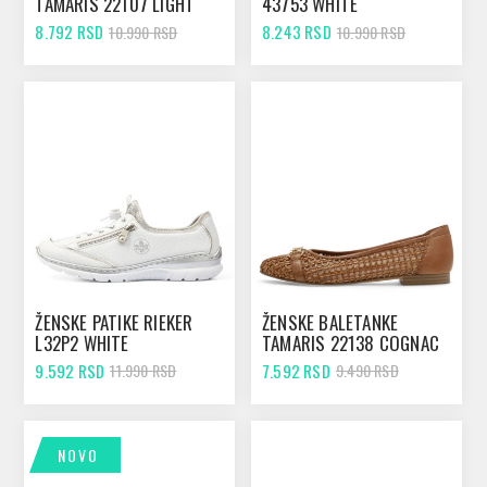
TAMARIS 22107 LIGHT
43753 WHITE
GOLD
8.792 RSD
8.243 RSD
10.990 RSD
10.990 RSD
ŽENSKE PATIKE RIEKER
ŽENSKE BALETANKE
L32P2 WHITE
TAMARIS 22138 COGNAC
9.592 RSD
7.592 RSD
11.990 RSD
9.490 RSD
NOVO