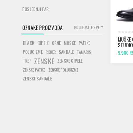
POSLEDNJI PAR
OZNAKE PROIZVODA
POGLEDAJTE SVE
MUŠKE 
BLACK
CIPELE
CRNE
MUSKE
PATIKE
STUDIO
CRNE
POLUCIZME
SANDALE
RIEKER
TAMARIS
9.900 R
ZENSKE
TREF
ZENSKE CIPELE
ZENSKE PATIKE
ZENSKE POLUCIZME
ZENSKE SANDALE