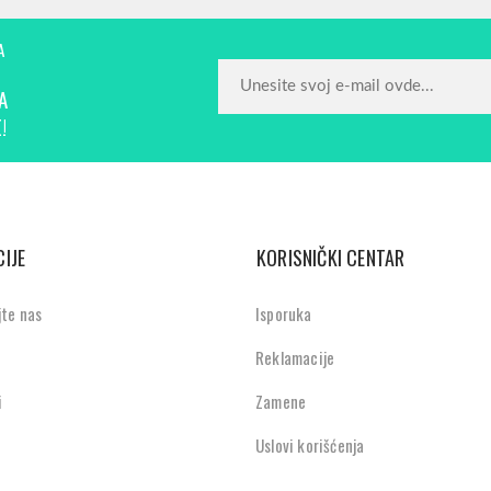
A
A
!
IJE
KORISNIČKI CENTAR
jte nas
Isporuka
Reklamacije
i
Zamene
Uslovi korišćenja