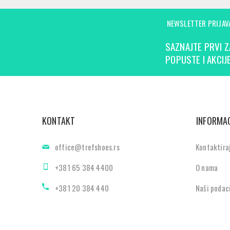
NEWSLETTER PRIJAV
SAZNAJTE PRVI Z
POPUSTE I AKCIJE
KONTAKT
INFORMAC
office@trefshoes.rs
Kontaktira
+381 65 384 4400
O nama
+381 20 384 440
Naši podac