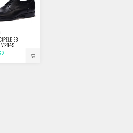
CIPELE EB
 V2849
SD