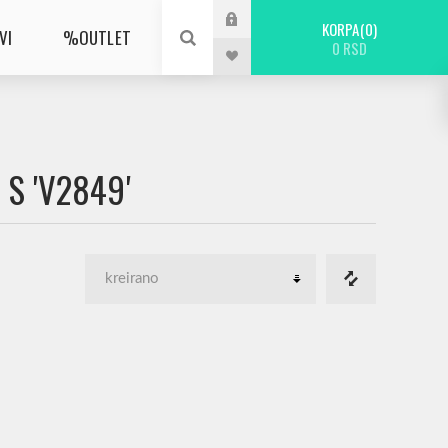
KORPA
0
VI
%OUTLET
0 RSD
S 'V2849'