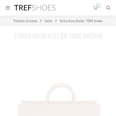
0
Početna stranica
/
Torbe
/
Torba Aron Atelier 7004 brown
TORBA ARON ATELIER 7004 BROWN