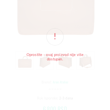
Oprostite - ovaj proizvod nije više
dostupan.
Aron Atelier
Brend:
Rok isporuke:
2-3 dana
6.800 RSD