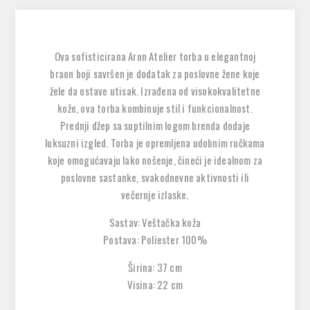
Ova sofisticirana Aron Atelier torba u elegantnoj
braon boji savršen je dodatak za poslovne žene koje
žele da ostave utisak. Izrađena od visokokvalitetne
kože, ova torba kombinuje stil i funkcionalnost.
Prednji džep sa suptilnim logom brenda dodaje
luksuzni izgled. Torba je opremljena udobnim ručkama
koje omogućavaju lako nošenje, čineći je idealnom za
poslovne sastanke, svakodnevne aktivnosti ili
večernje izlaske.
Sastav: Veštačka koža
Postava: Poliester 100%
Širina: 37 cm
Visina: 22 cm