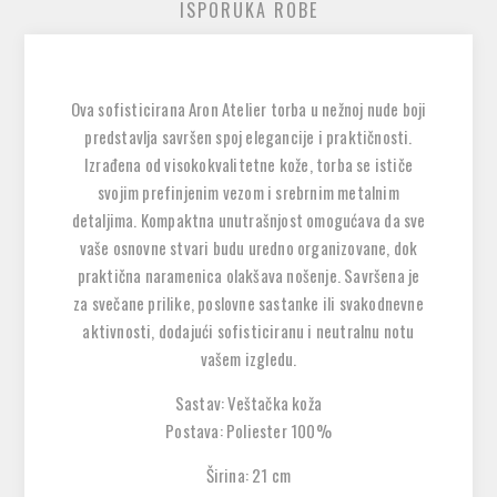
ISPORUKA ROBE
Ova sofisticirana Aron Atelier torba u nežnoj nude boji
predstavlja savršen spoj elegancije i praktičnosti.
Izrađena od visokokvalitetne kože, torba se ističe
svojim prefinjenim vezom i srebrnim metalnim
detaljima. Kompaktna unutrašnjost omogućava da sve
vaše osnovne stvari budu uredno organizovane, dok
praktična naramenica olakšava nošenje. Savršena je
za svečane prilike, poslovne sastanke ili svakodnevne
aktivnosti, dodajući sofisticiranu i neutralnu notu
vašem izgledu.
Sastav: Veštačka koža
Postava: Poliester 100%
Širina: 21 cm