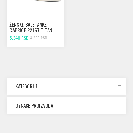
ŽENSKE BALETANKE
CAPRICE 22167 TITAN
DEER PER
5.340 RSD
8.900 RSD
KATEGORIJE
OZNAKE PROIZVODA