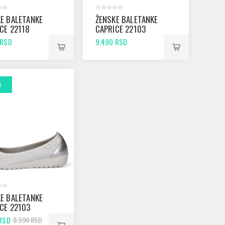
E BALETANKE
ŽENSKE BALETANKE
CE 22118
CAPRICE 22103
ITE NAPPA
VANILLA COMB
 RSD
9.490 RSD
O
E BALETANKE
CE 22103
/SILVER
 RSD
8.990 RSD