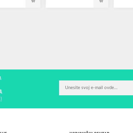
A
A
!