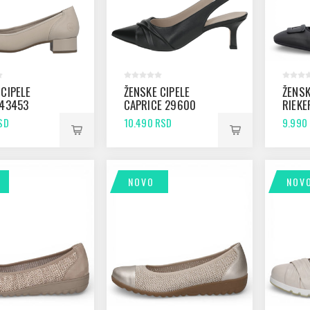
 CIPELE
ŽENSKE CIPELE
ŽENSK
 43453
CAPRICE 29600
RIEKE
BLACK NAPPA
BLAC
SD
10.490 RSD
9.990
NOVO
NOV