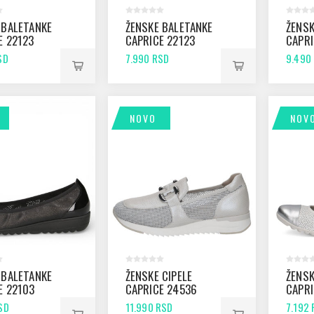
 BALETANKE
ŽENSKE BALETANKE
ŽENSK
E 22123
CAPRICE 22123
CAPRI
OMB
OFFWHITE COMB
OFFWH
SD
7.990 RSD
9.490
NOVO
NOV
 BALETANKE
ŽENSKE CIPELE
ŽENSK
E 22103
CAPRICE 24536
CAPRI
 COMB
PEARL COMB
WHITE
SD
11.990 RSD
7.192