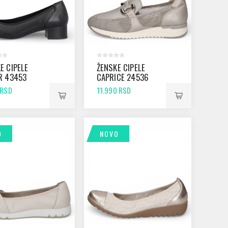
E CIPELE
ŽENSKE CIPELE
R 43453
CAPRICE 24536
K
GREY COMB
 RSD
11.990 RSD
O
NOVO