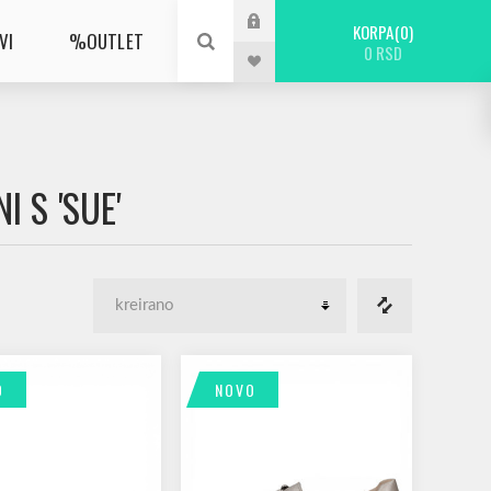
KORPA
0
VI
%OUTLET
0 RSD
 S 'SUE'
O
NOVO