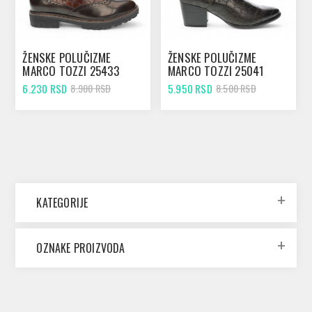
ŽENSKE POLUČIZME
ŽENSKE POLUČIZME
MARCO TOZZI 25433
MARCO TOZZI 25041
COGNAC STR. COMB
KHAKI STR.
6.230 RSD
5.950 RSD
8.900 RSD
8.500 RSD
KATEGORIJE
OZNAKE PROIZVODA