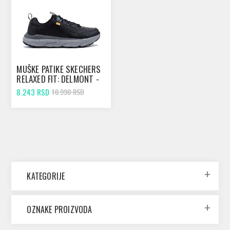
MUŠKE PATIKE SKECHERS
RELAXED FIT: DELMONT -
SPARDO BLACK
8.243 RSD
10.990 RSD
KATEGORIJE
OZNAKE PROIZVODA