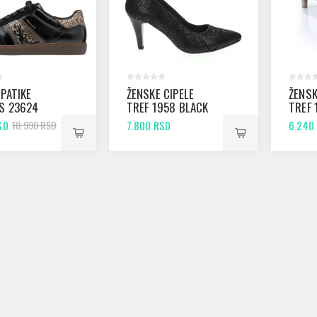
 PATIKE
ŽENSKE CIPELE
ŽENSK
S 23624
TREF 1958 BLACK
TREF 
SNAKE
SNAKE
SNAK
SD
7.800 RSD
6.240
10.990 RSD