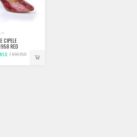
E CIPELE
1958 RED
E
 RSD
7.800 RSD