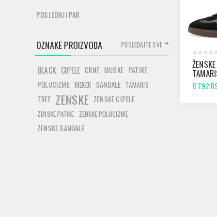
POSLEDNJI PAR
OZNAKE PROIZVODA
POGLEDAJTE SVE
ŽENSKE
BLACK
CIPELE
CRNE
MUSKE
PATIKE
TAMARI
BLACK 
POLUCIZME
SANDALE
RIEKER
TAMARIS
8.792 R
ZENSKE
TREF
ZENSKE CIPELE
ZENSKE PATIKE
ZENSKE POLUCIZME
ZENSKE SANDALE