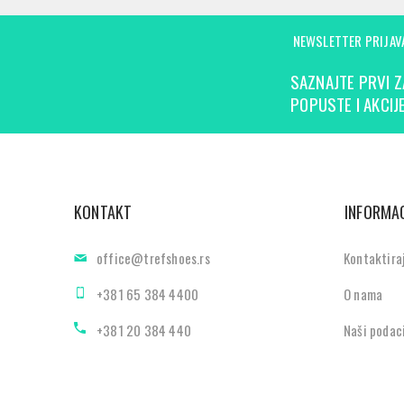
NEWSLETTER PRIJAV
SAZNAJTE PRVI Z
POPUSTE I AKCIJE
KONTAKT
INFORMAC
office@trefshoes.rs
Kontaktira
+381 65 384 4400
O nama
+381 20 384 440
Naši podac