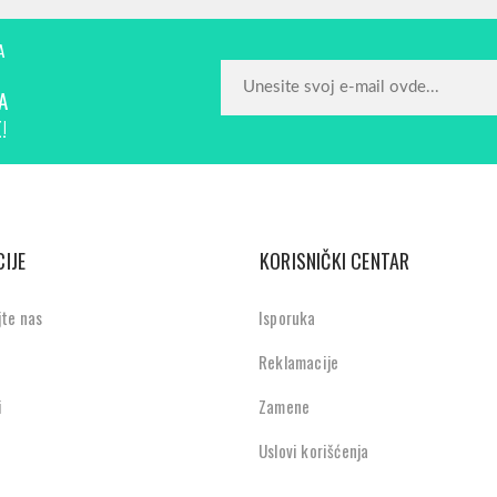
A
A
!
IJE
KORISNIČKI CENTAR
jte nas
Isporuka
Reklamacije
i
Zamene
Uslovi korišćenja