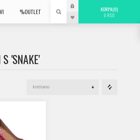
KORPA
0
VI
%OUTLET
0 RSD
S 'SNAKE'