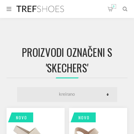
0
PROIZVODI OZNAČENI S
'SKECHERS'
NOVO
NOVO