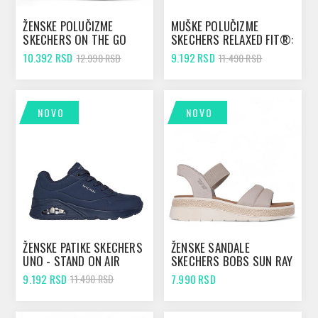
ŽENSKE POLUČIZME
MUŠKE POLUČIZME
SKECHERS ON THE GO
SKECHERS RELAXED FIT®:
STELLAR BLACK
GARLAN - DENO BROWN
10.392 RSD
9.192 RSD
12.990 RSD
11.490 RSD
NOVO
NOVO
ŽENSKE PATIKE SKECHERS
ŽENSKE SANDALE
UNO - STAND ON AIR
SKECHERS BOBS SUN RAY
DARK NAVY
TAUPE
9.192 RSD
7.990 RSD
11.490 RSD