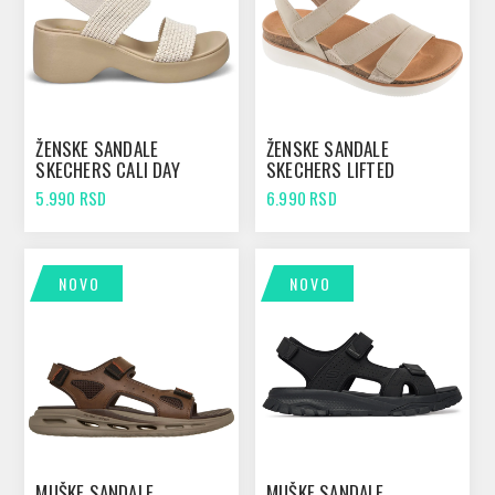
ŽENSKE SANDALE
ŽENSKE SANDALE
SKECHERS CALI DAY
SKECHERS LIFTED
OFFWHITE
COMFORT TAUPE
5.990 RSD
6.990 RSD
NOVO
NOVO
MUŠKE SANDALE
MUŠKE SANDALE