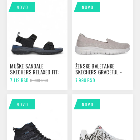
NOVO
NOVO
MUŠKE SANDALE
ŽENSKE BALETANKE
SKECHERS RELAXED FIT:
SKECHERS GRACEFUL -
TRESMEN - RYER BLACK
VIEW FINDER TAUPE
7.112 RSD
7.990 RSD
8.890 RSD
NOVO
NOVO