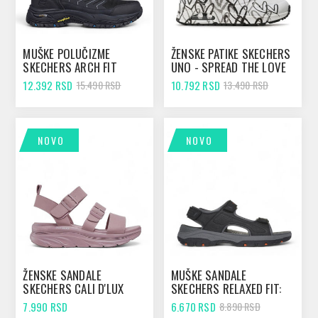
MUŠKE POLUČIZME
ŽENSKE PATIKE SKECHERS
SKECHERS ARCH FIT
UNO - SPREAD THE LOVE
DAWSON - RAVENO BLACK
WHITE/BLACK
12.392 RSD
10.792 RSD
15.490 RSD
13.490 RSD
NOVO
NOVO
ŽENSKE SANDALE
MUŠKE SANDALE
SKECHERS CALI D'LUX
SKECHERS RELAXED FIT:
WALKER - RETRO
TRESMEN - GARO BLACK
7.990 RSD
6.670 RSD
8.890 RSD
COSMOS MAUVE