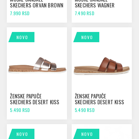
SKECHERS ORVAN BROWN
SKECHERS WAGNER
BLACK
7.990 RSD
7.490 RSD
NOVO
NOVO
ŽENSKE PAPUČE
ŽENSKE PAPUČE
SKECHERS DESERT KISS
SKECHERS DESERT KISS
LOW ROSE GOLD
LOW CHESTNUT
5.490 RSD
5.490 RSD
NOVO
NOVO