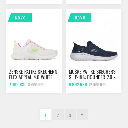
NOVO
NOVO
ŽENSKE PATIKE SKECHERS
MUŠKE PATIKE SKECHERS
FLEX APPEAL 4.0 WHITE
SLIP-INS: BOUNDER 2.0 -
EMERGED NAVY
7.192 RSD
9.992 RSD
8.990 RSD
12.490 RSD
1
2
3