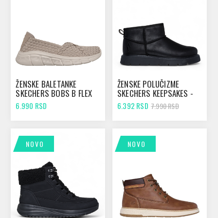
ŽENSKE BALETANKE
ŽENSKE POLUČIZME
SKECHERS BOBS B FLEX
SKECHERS KEEPSAKES -
TAUPE
SNOW BIRD BLACK
6.990 RSD
6.392 RSD
7.990 RSD
NOVO
NOVO