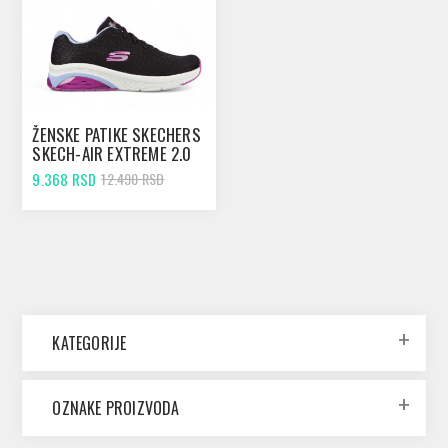
ŽENSKE PATIKE SKECHERS
SKECH-AIR EXTREME 2.0
CLASSIC BLACK
9.368 RSD
12.490 RSD
MESH/LAVENDER&PINK
KATEGORIJE
OZNAKE PROIZVODA