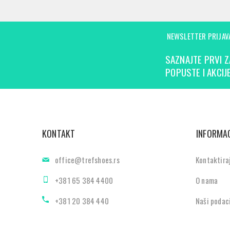
NEWSLETTER PRIJAV
SAZNAJTE PRVI Z
POPUSTE I AKCIJE
KONTAKT
INFORMAC
office@trefshoes.rs
Kontaktira
+381 65 384 4400
O nama
+381 20 384 440
Naši podac