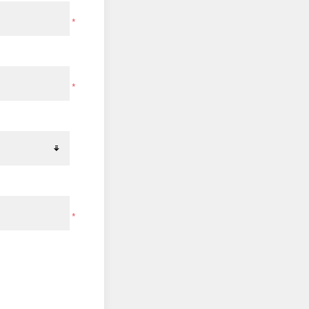
*
*
*