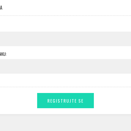
KA
NKU: