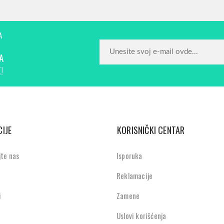
A
A
!
IJE
KORISNIČKI CENTAR
jte nas
Isporuka
Reklamacije
i
Zamene
Uslovi korišćenja