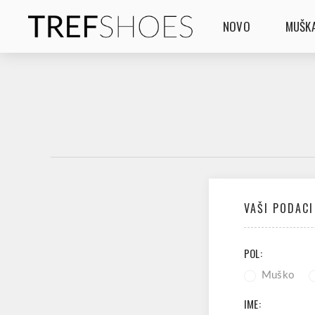
NOVO
MUŠKA
VAŠI PODACI
POL:
Muško
IME: