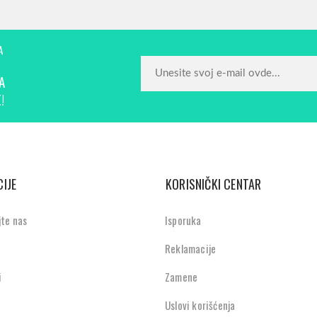
A
A
!
IJE
KORISNIČKI CENTAR
jte nas
Isporuka
Reklamacije
i
Zamene
Uslovi korišćenja