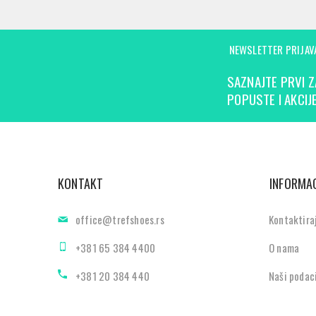
NEWSLETTER PRIJAV
SAZNAJTE PRVI Z
POPUSTE I AKCIJE
KONTAKT
INFORMAC
office@trefshoes.rs
Kontaktira
+381 65 384 4400
O nama
+381 20 384 440
Naši podac