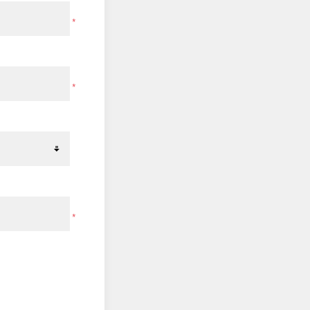
*
*
*