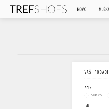
NOVO
MUŠKA
VAŠI PODACI
POL:
Muško
IME: