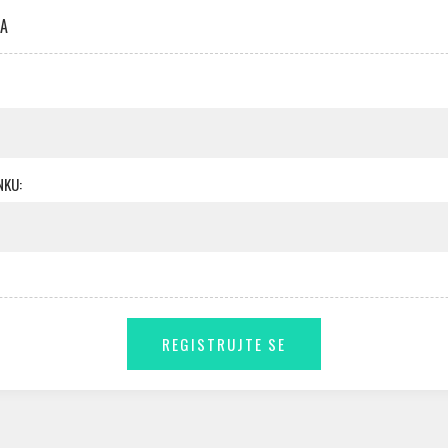
KA
NKU: