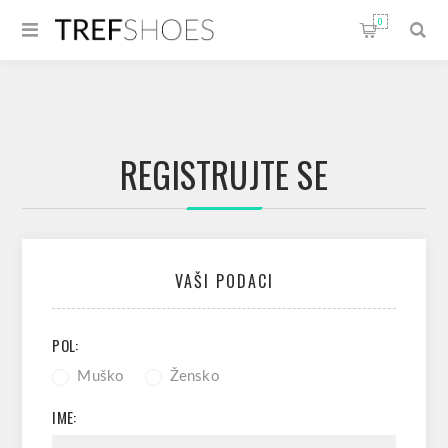
0
REGISTRUJTE SE
VAŠI PODACI
POL:
Muško
Žensko
IME: