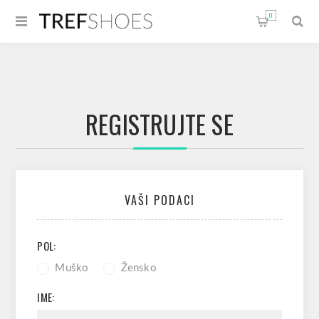
0
REGISTRUJTE SE
VAŠI PODACI
POL:
Muško
Žensko
IME: