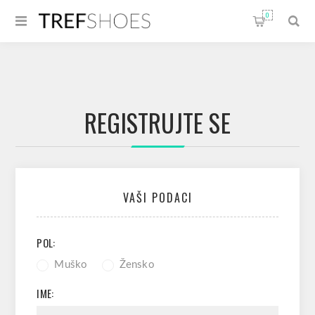
0
REGISTRUJTE SE
VAŠI PODACI
POL:
Muško
Žensko
IME: