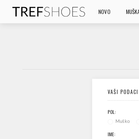
NOVO
MUŠKA
VAŠI PODACI
POL:
Muško
IME: