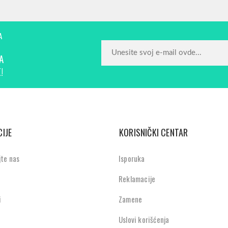
A
A
!
IJE
KORISNIČKI CENTAR
jte nas
Isporuka
Reklamacije
i
Zamene
Uslovi korišćenja