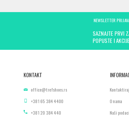
NEWSLETTER PRIJAV
SAZNAJTE PRVI Z
POPUSTE I AKCIJE
KONTAKT
INFORMAC
office@trefshoes.rs
Kontaktira
+381 65 384 4400
O nama
+381 20 384 440
Naši podac