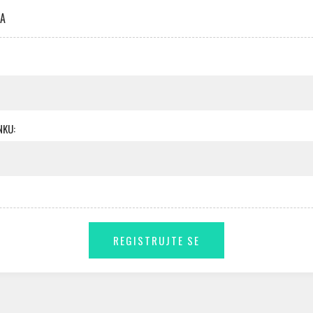
KA
NKU: