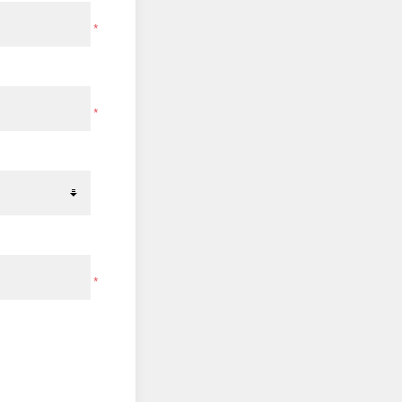
*
*
*