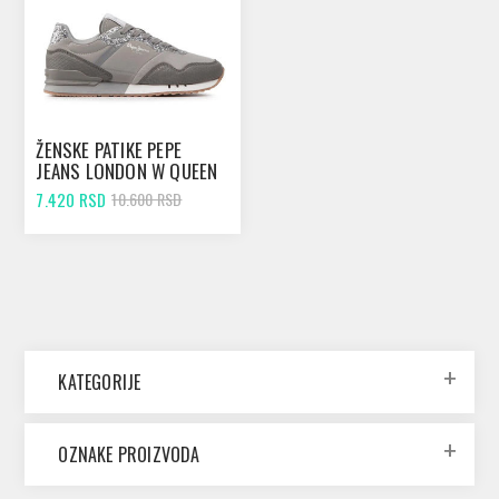
ŽENSKE PATIKE PEPE
JEANS LONDON W QUEEN
POPLIGHT GREY
7.420 RSD
10.600 RSD
KATEGORIJE
OZNAKE PROIZVODA