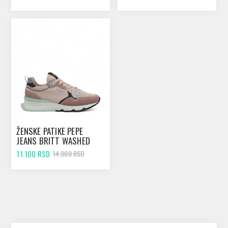
ŽENSKE PATIKE PEPE
JEANS BRITT WASHED
PINK
11.100 RSD
14.800 RSD