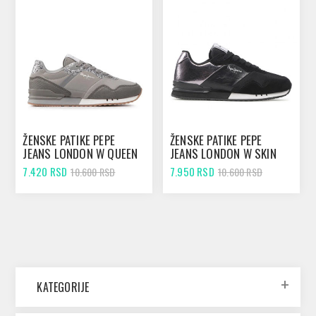
ŽENSKE PATIKE PEPE
ŽENSKE PATIKE PEPE
JEANS LONDON W QUEEN
JEANS LONDON W SKIN
POPLIGHT GREY
CHROME
7.420 RSD
7.950 RSD
10.600 RSD
10.600 RSD
KATEGORIJE