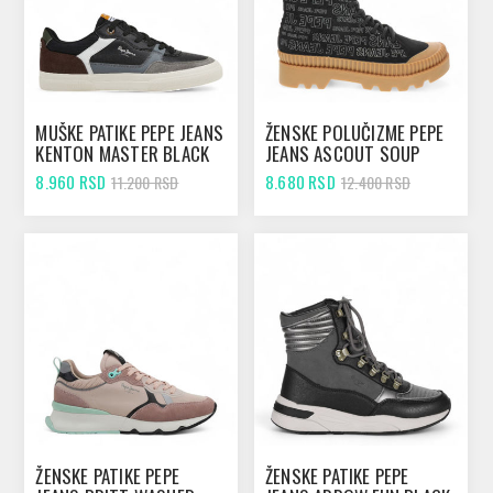
MUŠKE PATIKE PEPE JEANS
ŽENSKE POLUČIZME PEPE
KENTON MASTER BLACK
JEANS ASCOUT SOUP
BLACK
8.960 RSD
8.680 RSD
11.200 RSD
12.400 RSD
ŽENSKE PATIKE PEPE
ŽENSKE PATIKE PEPE