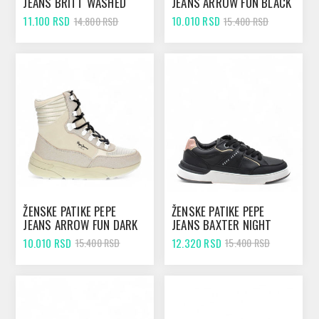
JEANS BRITT WASHED
JEANS ARROW FUN BLACK
PINK
11.100 RSD
10.010 RSD
14.800 RSD
15.400 RSD
ŽENSKE PATIKE PEPE
ŽENSKE PATIKE PEPE
JEANS ARROW FUN DARK
JEANS BAXTER NIGHT
ECRU
BLACK
10.010 RSD
12.320 RSD
15.400 RSD
15.400 RSD