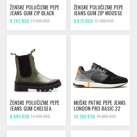
ŽENSKE POLUČIZME PEPE
ŽENSKE POLUČIZME PEPE
JEANS GUM ZIP BLACK
JEANS GUM ZIP MOUSSE
9.743 RSD
9.675 RSD
12.990 RSD
12.900 RSD
ŽENSKE POLUČIZME PEPE
MUŠKE PATIKE PEPE JEANS
JEANS GUM CHELSEA
LONDON PRO BASIC 22
REGENT GREEN
8.680 RSD
10.360 RSD
12.400 RSD
14.800 RSD