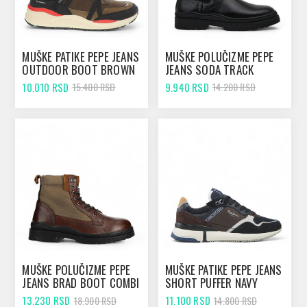
MUŠKE PATIKE PEPE JEANS
MUŠKE POLUČIZME PEPE
OUTDOOR BOOT BROWN
JEANS SODA TRACK
CHELSEA BLACK
10.010 RSD
9.940 RSD
15.400 RSD
14.200 RSD
MUŠKE POLUČIZME PEPE
MUŠKE PATIKE PEPE JEANS
JEANS BRAD BOOT COMBI
SHORT PUFFER NAVY
COGNAC
13.230 RSD
11.100 RSD
18.900 RSD
14.800 RSD